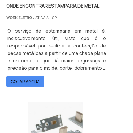
ONDE ENCONTRAR ESTAMPARIA DE METAL
WORK ELETRO
/ ATIBAIA - SP
O serviço de estamparia em metal é,
indiscutivelmente, útil, visto que é o
responsável por realizar a confecção de
peças metálicas a partir de uma chapa plana
e uniforme, o que dá maior segurança e
precisão para o molde, corte, dobramento e
quaisquer outros trabalhos utilizados na
COTAR AGORA
estampagem, permitindo o melhor
acabamento à peça. ONDE ENCONTRAR
ESTAMPARIA DE METALPela devida
importância encontrada na estamparia, é
primordial que apenas uma mão de obra
especializada a realize, minimizando os pro.