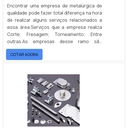
Encontrar uma empresa de metalúrgica de
qualidade pode fazer total diferença na hora
de realizar alguns serviços relacionados a
essa área.Serviços que a empresa realiza
Corte; Fresagem; Torneamento; Entre
outras.As empresas desse ramo são
especializadas em realizar esses e outros
COTAR AGORA
tipos de serviços, dando formas a peças de
metal. Os metais utilizados nas empresas
são muitos, cada um com suas
características diferentes. Podemos
mencionar o aço, o alumínio, o cobre, entre
outros.É fundamental també.