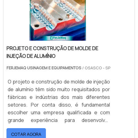
suas demandas cada .
PROJETO E CONSTRUÇÃO DE MOLDE DE
INJEÇÃO DE ALUMÍNIO
FERJEMAQ USINAGEM E EQUIPAMENTOS
/ OSASCO - SP
O projeto e construção de molde de injeção
de alumínio têm sido muito requisitados por
fábricas e indústrias dos mais diferentes
setores. Por conta disso, é fundamental
escolher uma empresa qualificada e com
grande experiência para desenvolver
projetos inteligentes, que consigam
COTAR AGORA
apresentar projetos de moldes de injeção