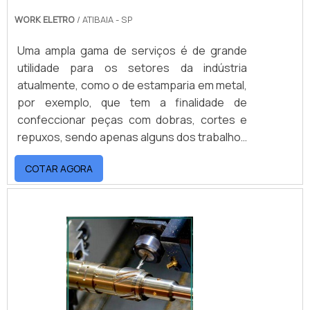
WORK ELETRO
/ ATIBAIA - SP
Uma ampla gama de serviços é de grande
utilidade para os setores da indústria
atualmente, como o de estamparia em metal,
por exemplo, que tem a finalidade de
confeccionar peças com dobras, cortes e
repuxos, sendo apenas alguns dos trabalhos
feitos pelos maquinários de estampagem.
COTAR AGORA
Por conta disso, a importância da estamparia
se torna incontestável, trabalhando de forma
eficaz para suprir as mais variadas
necessidades que a indústria possa ter
nesse cenário.MAIS SOBRE ESTAMPARIA DE
METAL PARA INDÚ.