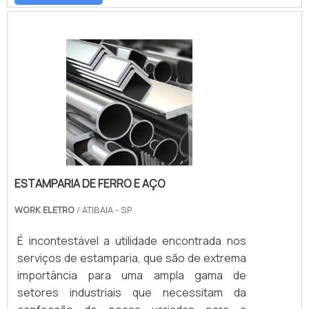
em alumínio de forma precisa, uma vez que
os moldes devem ser definidos no formato e
tamanho compatíveis com o produto
final.Por conta disso, é fundamental que o
projeto e constru.
ESTAMPARIA DE FERRO E AÇO
WORK ELETRO
/ ATIBAIA - SP
É incontestável a utilidade encontrada nos
serviços de estamparia, que são de extrema
importância para uma ampla gama de
setores industriais que necessitam da