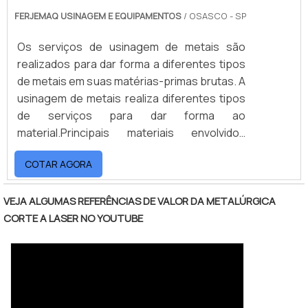
FERJEMAQ USINAGEM E EQUIPAMENTOS
/ OSASCO - SP
Os serviços de usinagem de metais são
realizados para dar forma a diferentes tipos
de metais em suas matérias-primas brutas. A
usinagem de metais realiza diferentes tipos
de serviços para dar forma ao
material.Principais materiais envolvidos
Bronze; Cobre; Latão; Alumínio; Aço; Aço
COTAR AGORA
Inox; Entre outros.Hoje em dia, os serviços
de usinagem são realizados com máquinas e
equipamentos de alta tecnologia. Um dos
VEJA ALGUMAS REFERÊNCIAS DE VALOR DA METALÚRGICA
tipos de máquinas utilizados nos processos
CORTE A LASER NO YOUTUBE
é chamado de máquinas CNC (Controle
Numérico Com.