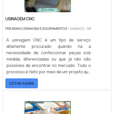
USINAGEM CNC
FERJEMAQ USINAGEM E EQUIPAMENTOS
/ OSASCO - SP
A usinagem CNC é um tipo de serviço
altamente procurado quando há a
necessidade de confeccionar peças sob
medida, diferenciadas ou que já não são
possíveis de encontrar no mercado. Todo o
processo é feito por meio de um projeto que
contém todas as especificações do que vai
COTAR AGORA
ser construído, visando facilitar a fabricação
do item e oferecer um resultado preciso e
perfeito, podendo ser utilizado sem
contratempos.É comum que as indústrias
busquem por esse tipo de serviço devido às