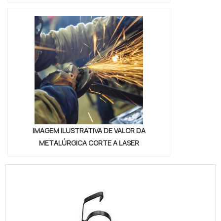
demonstrar competência, excelência e
destaque em sua área de atuação. A
Astrotec se mostra referência por ter:
Colaboradores eficientes; Rigoroso
controle de qualidade; Ótimo preço;
Atendimento personalizado.Ainda focando
em moldes para extrusão valor acessível, na
essência da empresa, a mesma deve prezar
pelos produtos e serviços com ótima
qualidade e assertividade, características
simples, mas que mostram o
IMAGEM ILUSTRATIVA DE VALOR DA
comprometimento da empresa com seus
METALÚRGICA CORTE A LASER
clientes.É por tudo isso e muito mais que a
Astrotec é uma empresa que preza pela
segurança quando falamos do segmento de
extrusão em perfis plásticos. A empresa
foca tudo que há de mais atual para garantir a
qualidade final para cada cliente.A MELHOR