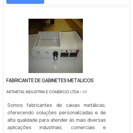
dos maiores benefícios encontrados na
usinagem, que as confecciona de modo
perfeito para que se adequem
completamente aos usos.Matérias-primas
utilizadas na usinagem Alumínio; Aço; Cobre;
En.
FABRICANTE DE GABINETES METALICOS
ARTMETAL INDUSTRIA E COMERCIO LTDA
/ SP
Somos fabricantes de caixas metálicas,
oferecendo soluções personalizadas e de
alta qualidade para atender às mais diversas
aplicações industriais, comerciais e