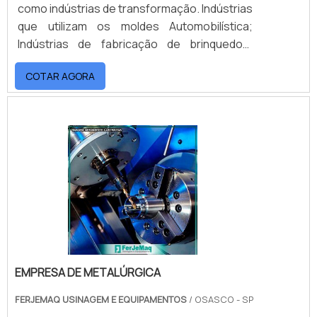
como indústrias de transformação. Indústrias
que utilizam os moldes Automobilística;
Indústrias de fabricação de brinquedos;
Indústrias de cosméticos; Entre outros.Os
COTAR AGORA
moldes para injeção podem fabricar os mais
diferentes produtos. Muitos deles são
utilizados diariamente por diversas pessoas
em nossa sociedade, por exemplo, artigos
de uso em escritório.No entanto, é
importante re.
EMPRESA DE METALÚRGICA
FERJEMAQ USINAGEM E EQUIPAMENTOS
/ OSASCO - SP