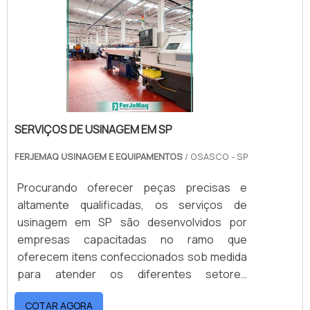
chapas metálicas uniformes e planas, o que
proporciona o melhor trab.
SERVIÇOS DE USINAGEM EM SP
FERJEMAQ USINAGEM E EQUIPAMENTOS
/ OSASCO - SP
Procurando oferecer peças precisas e
altamente qualificadas, os serviços de
usinagem em SP são desenvolvidos por
empresas capacitadas no ramo que
oferecem itens confeccionados sob medida
para atender os diferentes setores
industriais, principalmente. A possibilidade de
COTAR AGORA
obter peças em medidas específicas é um