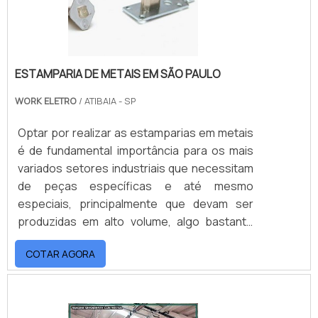
ESTAMPARIA DE METAIS EM SÃO PAULO
WORK ELETRO
/ ATIBAIA - SP
Optar por realizar as estamparias em metais
é de fundamental importância para os mais
variados setores industriais que necessitam
de peças específicas e até mesmo
especiais, principalmente que devam ser
produzidas em alto volume, algo bastante
vantajoso para o ramo automotivo, por
COTAR AGORA
exemplo, que necessita de componentes
particulares no cotidiano. MAIS SOBRE
ESTAMPARIA DE METAIS EM SÃO PAULONa
prática, as estamparias são feitas em