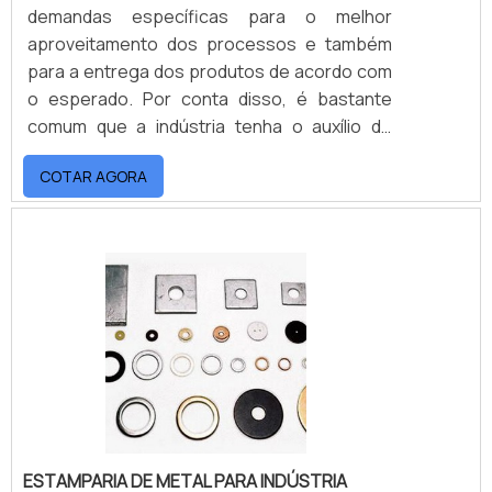
demandas específicas para o melhor
aproveitamento dos processos e também
para a entrega dos produtos de acordo com
o esperado. Por conta disso, é bastante
comum que a indústria tenha o auxílio de
empresas do ramo da estamparia, que
COTAR AGORA
confeccionam peças em chapas metálicas
com maquinários de alta qualidade e
tecnologia, capazes de cortar, dobrar e
realizar muitos outros procedimentos que
dão forma à peça desejada.IMPORTÂNCIA
DAS EMPRESAS DE ESTAMPARIA DE
METAISSend.
ESTAMPARIA DE METAL PARA INDÚSTRIA