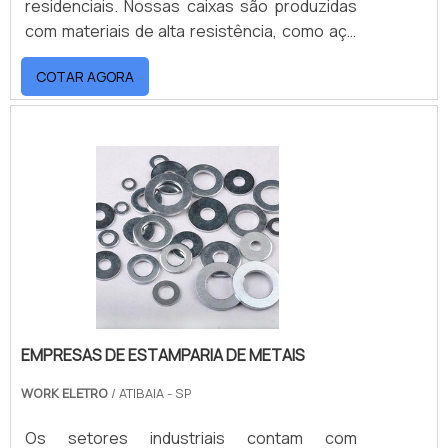
residenciais. Nossas caixas são produzidas
com materiais de alta resistência, como aço
carbono, aço inoxidável e alumínio**,
COTAR AGORA
garantindo durabilidade, proteção e
segurança para os mais variados usos.
EMPRESAS DE ESTAMPARIA DE METAIS
WORK ELETRO
/ ATIBAIA - SP
Os setores industriais contam com