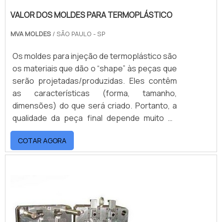
VALOR DOS MOLDES PARA TERMOPLÁSTICO
MVA MOLDES
/ SÃO PAULO - SP
Os moldes para injeção de termoplástico são
os materiais que dão o “shape” às peças que
serão projetadas/produzidas. Eles contêm
as características (forma, tamanho,
dimensões) do que será criado. Portanto, a
qualidade da peça final depende muito da
qualidade de seu molde. Sendo assim, o valor
COTAR AGORA
dos moldes para termoplástico pode
variar!MAIS DETALHES RELEVANTES SOBRE O
MATERIALNormalmente, os moldes são
confeccionados em aço ou ligas metálicas,
tendo a sua estrutura básica formada por
cavidades, onde o plástico é injetado para
dar continuidade ao processo. Para que a