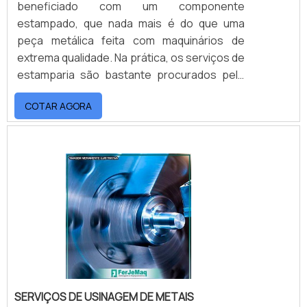
beneficiado com um componente
estampado, que nada mais é do que uma
peça metálica feita com maquinários de
extrema qualidade. Na prática, os serviços de
estamparia são bastante procurados pelo
segmento industrial por serem capazes de
COTAR AGORA
atender demandas específicas, realizando a
confecção de peças em espessuras,
tamanhos e dimensões diferentes para a
melhor adequação do produto com a
necessidade que ele deverá
suprir.UTILIDADE DOS COMPONENTES
ESTAMPADOSOptar pelos .
SERVIÇOS DE USINAGEM DE METAIS