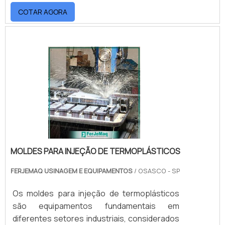
necessidades. Essa alternativa é assertiva
COTAR AGORA
para suprir as demandas
rapidamente.BENEFÍCIOS DA ESTAMPARIA DE
PEÇAS METÁLICASUma das principais
vantagens encontradas na estamparia é a
alta qualidade deste serviço, visto que utiliza
de equipamentos e maquinários .
MOLDES PARA INJEÇÃO DE TERMOPLÁSTICOS
FERJEMAQ USINAGEM E EQUIPAMENTOS
/ OSASCO - SP
Os moldes para injeção de termoplásticos
são equipamentos fundamentais em
diferentes setores industriais, considerados