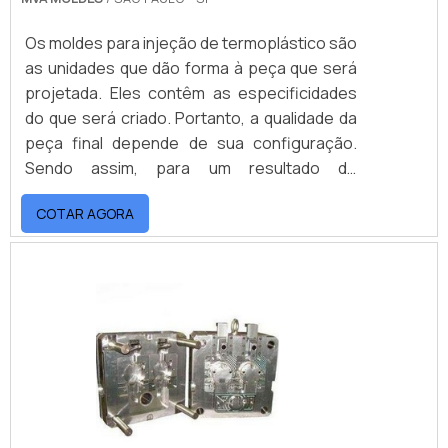
Os moldes para injeção de termoplástico são
as unidades que dão forma à peça que será
projetada. Eles contêm as especificidades
do que será criado. Portanto, a qualidade da
peça final depende de sua configuração.
Sendo assim, para um resultado de
qualidade, é preciso contar com um bom
COTAR AGORA
fabricante de molde de injeção
termoplástica.os moldes tem diversas
aplicaçõesOs moldes para termoplástico,
muito utilizados em procedimentos de
polímeros, nada mais são do que métodos
práticos que possibilitam que a peça que
será moldada seja completamente
preenchida com um plástico derretido em
circunstâncias comedidas. Os moldes são
capazes de facilitar a produção em massa de