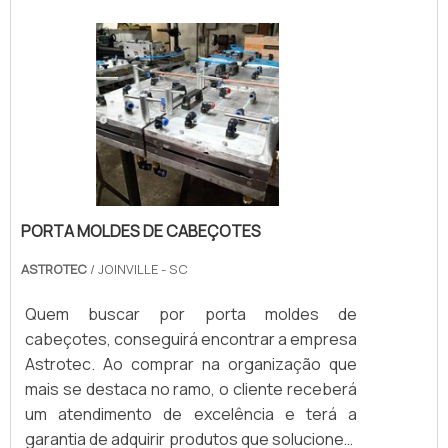
uniforme e plana para que a estampagem
tenha a alta qualidade e precisão esperadas.
Após cortes, dobras, repuxos e outros
processos pelos quais a estrutura é subm.
PORTA MOLDES DE CABEÇOTES
ASTROTEC
/ JOINVILLE - SC
Quem buscar por porta moldes de
cabeçotes, conseguirá encontrar a empresa
Astrotec. Ao comprar na organização que
mais se destaca no ramo, o cliente receberá
um atendimento de excelência e terá a
garantia de adquirir produtos que solucionem