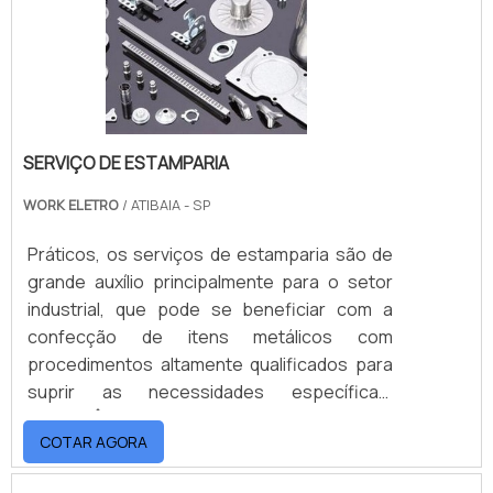
objetivo principal de levar ao seu cliente
produtos com qualidade e, assim, fidelizá-
los. Solicite já um orçamento e traga o seu
projeto para a MVA, e saiba onde comprar
moldes de injeção termoplástica!
SERVIÇO DE ESTAMPARIA
WORK ELETRO
/ ATIBAIA - SP
Práticos, os serviços de estamparia são de
grande auxílio principalmente para o setor
industrial, que pode se beneficiar com a
confecção de itens metálicos com
procedimentos altamente qualificados para
suprir as necessidades específicas.
IMPORTÂNCIA DO SERVIÇO DE
COTAR AGORA
ESTAMPARIAEsses serviços são feitos,
inicialmente, com uma chapa metálica