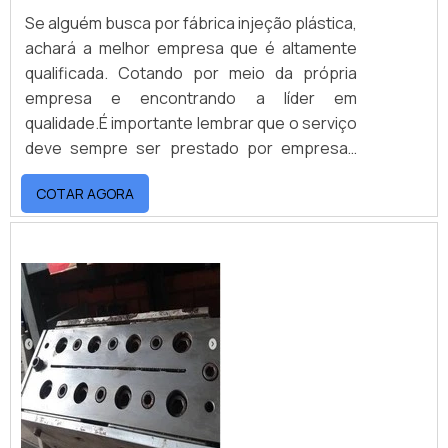
Se alguém busca por fábrica injeção plástica,
achará a melhor empresa que é altamente
qualificada. Cotando por meio da própria
empresa e encontrando a líder em
qualidade.É importante lembrar que o serviço
deve sempre ser prestado por empresas
especializadas no segmento. Esse tipo de
COTAR AGORA
cuidado ajuda a garantir a qualidade e
assertividade do serviço, além de evitar
prejuízos com imprevistos e execuções mal
elaboradas. Assim, é possível poupar gastos
desnecessários.UM POUCO MAIS SOBRE
FÁBRICA INJEÇÃO PLÁSTICAQuem busca por
fábricas injeção plástica inovadora, depara
com a Injetaq. Empresa especializada em
modelos de isopor para fundição e
dispositivos de inspeção e montagem,
visando sempre a qualidade final para a