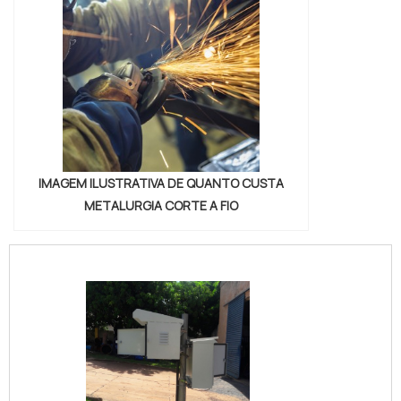
estes fatores a serem analisados:
Temperatura do molde; Pressão de injeção;
Velocidade de Injeção; Etc.A fabricação do
molde passa por diversos testes de
qualidade. Sendo assim, o projeto só é
entregue quando o produto está apto para
atender às necessidades solicitadas. A MVA
é uma empresa de injeção de plástico que
IMAGEM ILUSTRATIVA DE QUANTO CUSTA
também se preocupa com o produto final,
METALURGIA CORTE A FIO
dessa forma, os moldes só são entregues
quando a qualidade máxima é alcançada.a
empresa oferece moldes de qualidadeA MVA
Moldes possui experiência suficiente para
auxiliar seus clientes no desenvolvimento
dos produtos e processos. Para manter um
excelente padrão de qualidade, a empresa
possui processos internos capazes de