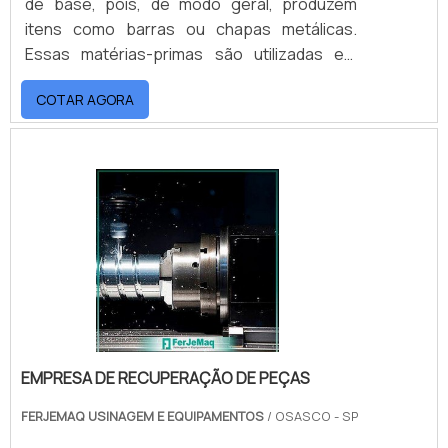
de base, pois, de modo geral, produzem
itens como barras ou chapas metálicas.
Essas matérias-primas são utilizadas em
diferentes setores industriais e podem servir
COTAR AGORA
para fabricar uma série de novos produtos,
que são utilizados no dia a dia. Exemplos de
metal que a empresa trabalha Alumínio; Aço
Carbono; Aço Inoxidável; Entre outras.A
matéria-prima utilizada é sempre .
EMPRESA DE RECUPERAÇÃO DE PEÇAS
FERJEMAQ USINAGEM E EQUIPAMENTOS
/ OSASCO - SP