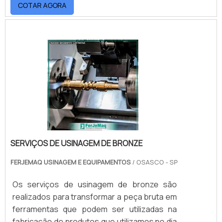
COTAR AGORA
Alumínio; Entre outros.Os prestadores de
usinagem cortam, puxam, aplainam,
mandrilam, entre outras atividades, uma série
de produtos em diferentes matérias-primas
com o intuito de dar a forma que o cliente .
SERVIÇOS DE USINAGEM DE BRONZE
FERJEMAQ USINAGEM E EQUIPAMENTOS
/ OSASCO - SP
Os serviços de usinagem de bronze são
realizados para transformar a peça bruta em
ferramentas que podem ser utilizadas na
fabricação de produtos que utilizamos no dia