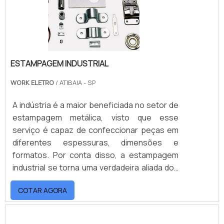
ESTAMPAGEM INDUSTRIAL
WORK ELETRO
/ ATIBAIA - SP
A indústria é a maior beneficiada no setor de
estampagem metálica, visto que esse
serviço é capaz de confeccionar peças em
diferentes espessuras, dimensões e
formatos. Por conta disso, a estampagem
industrial se torna uma verdadeira aliada dos
diferentes segmentos, como o automotivo,
COTAR AGORA
por exemplo, que é largamente beneficiado
com a fabricação de peças com essa
metodologia.VANTAGENS DA ESTAMPAGEM