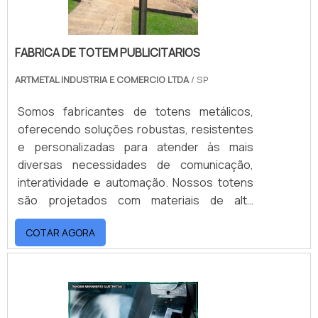
analisar com prioridade o design, aplicação e
materiais, com o objetivo de alcançar a
melhor relação custo e benefício. Solicite já
FABRICA DE TOTEM PUBLICITARIOS
um orçamento para saber quanto custa
molde de injeção termoplástica!...
ARTMETAL INDUSTRIA E COMERCIO LTDA
/ SP
Somos fabricantes de totens metálicos,
oferecendo soluções robustas, resistentes
e personalizadas para atender às mais
diversas necessidades de comunicação,
interatividade e automação. Nossos totens
são projetados com materiais de alta
qualidade, como aço carbono, aço inox e
COTAR AGORA
alumínio, garantindo resistência e
durabilidade mesmo em ambientes de alto
fluxo ou condições externas adversas.