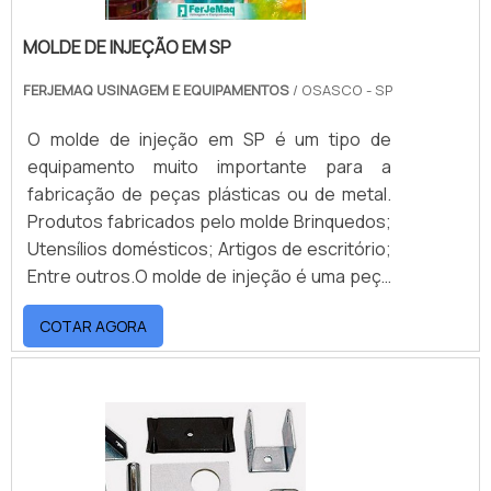
MOLDE DE INJEÇÃO EM SP
FERJEMAQ USINAGEM E EQUIPAMENTOS
/ OSASCO - SP
O molde de injeção em SP é um tipo de
equipamento muito importante para a
fabricação de peças plásticas ou de metal.
Produtos fabricados pelo molde Brinquedos;
Utensílios domésticos; Artigos de escritório;
Entre outros.O molde de injeção é uma peça
utilizada, basicamente, em todos os
COTAR AGORA
processos. Ele segue projetos ousados,
desenvolvidos através de softwares
inteligentes. No entanto, é importante
encontrar uma empresa de qualidade para
fornecer o molde de injeção.Além de
desenvolver suas atividade.