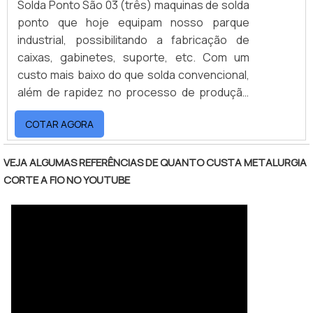
Solda Ponto São 03 (três) maquinas de solda
ponto que hoje equipam nosso parque
industrial, possibilitando a fabricação de
caixas, gabinetes, suporte, etc. Com um
custo mais baixo do que solda convencional,
além de rapidez no processo de produção
continua. Potência das maquinas: até 15Kva.
COTAR AGORA
Espessuras máx.: 2,0mm (Aço Carbono e
Inox). Soldas TIG e MIG Para execução deste
tipo de serviço a Artmetal conta com
VEJA ALGUMAS REFERÊNCIAS DE QUANTO CUSTA METALURGIA
maquinas de solda TIG para serviços de alta
CORTE A FIO NO YOUTUBE
precisão e solda MIG para peças que exigem
rapidez e segurança (Ex. Caldeiraria). Solda
TIG A máquina de solda TIG tem a capacidade
de criar uma solda de qualidade alta, podendo
distorcer muito menos os metais, devido ao
eletrodo usado, chamado tungstênio. Solda
MIG A máquina de solda MIG utiliza de um gás