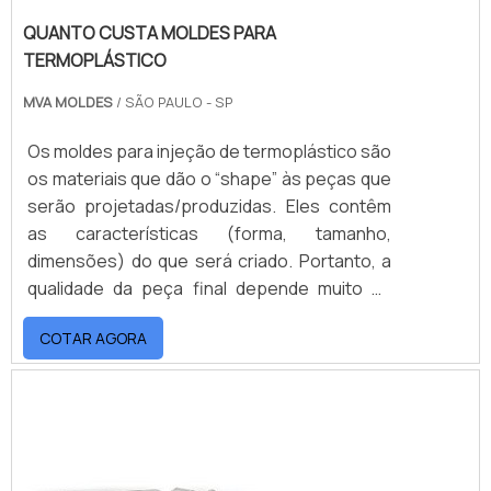
QUANTO CUSTA MOLDES PARA
TERMOPLÁSTICO
MVA MOLDES
/ SÃO PAULO - SP
Os moldes para injeção de termoplástico são
os materiais que dão o “shape” às peças que
serão projetadas/produzidas. Eles contêm
as características (forma, tamanho,
dimensões) do que será criado. Portanto, a
qualidade da peça final depende muito da
qualidade de seu molde. Sendo assim, é
COTAR AGORA
importante saber quanto custa moldes para
termoplástico!mais detalhes relevantes
sobre o produtoNormalmente, os moldes
são confeccionados em aço ou ligas
metálicas, tendo a sua estrutura básica
formada por cavidades, onde o plástico é