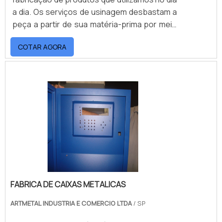
a dia. Os serviços de usinagem desbastam a
peça a partir de sua matéria-prima por meio
de ferramentas específicas que são
COTAR AGORA
capazes de alcançar um efeito preciso e
muito próximo à perfeição. Nos serviços de
usinagem são inclusos diferentes tipos de
ofícios.Tipos de modelagens disponíveis
pela empresa Furo e rosca; Estampagem;
Dobra; .
FABRICA DE CAIXAS METALICAS
ARTMETAL INDUSTRIA E COMERCIO LTDA
/ SP