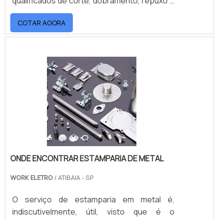
qualificados de corte, dobramento, repuxo e
outros trabalhos em chapas metálicas
COTAR AGORA
variadas, a fim de dar forma para diferentes
peças.VANTAGENS DA ESTAMPARIA DE
METAIS AUTOMOTIVOSIndependentemente
do tamanho, do formato ou da espessura
das peças, a estamparia é capaz de realizá-
las com alta qualidade. Isso porq.
ONDE ENCONTRAR ESTAMPARIA DE METAL
WORK ELETRO
/ ATIBAIA - SP
O serviço de estamparia em metal é,
indiscutivelmente, útil, visto que é o