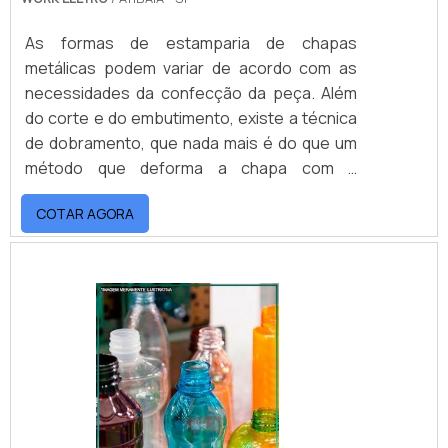
As formas de estamparia de chapas
metálicas podem variar de acordo com as
necessidades da confecção da peça. Além
do corte e do embutimento, existe a técnica
de dobramento, que nada mais é do que um
método que deforma a chapa com a
finalidade de obter uma curva,
COTAR AGORA
independentemente do local do metal. Na
prática, a estampagem dobramento é de
fundamental importância para alguns tipos
de peça, permitindo que fiquem com o
formato desejado.MAIS SOBRE O
SERVIÇOUm dos principais benefícios da
estampagem .