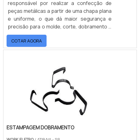
responsável por realizar a confecção de
peças metálicas a partir de uma chapa plana
e uniforme, o que dá maior segurança e
precisão para o molde, corte, dobramento e
quaisquer outros trabalhos utilizados na
COTAR AGORA
estampagem, permitindo o melhor
acabamento à peça. ONDE ENCONTRAR
ESTAMPARIA DE METALPela devida
importância encontrada na estamparia, é
primordial que apenas uma mão de obra
especializada a realize, minimizando os pro.
ESTAMPAGEM DOBRAMENTO
WORK ELETRO
/ ATIBAIA - SP