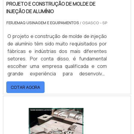
PROJETO E CONSTRUÇÃO DE MOLDE DE
INJEÇÃO DE ALUMÍNIO
FERJEMAQ USINAGEM E EQUIPAMENTOS
/ OSASCO - SP
O projeto e construção de molde de injeção
de alumínio têm sido muito requisitados por
fábricas e indústrias dos mais diferentes
setores. Por conta disso, é fundamental
escolher uma empresa qualificada e com
grande experiência para desenvolver
projetos inteligentes, que consigam
COTAR AGORA
apresentar projetos de moldes de injeção
em alumínio de forma precisa, uma vez que
os moldes devem ser definidos no formato e
tamanho compatíveis com o produto
final.Por conta disso, é fundamental que o
projeto e constru.