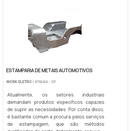
em seu local de instalação.Atualmente,
devido aos avanços tecnológicos, a
usinagem de peças é feita por meio da
tecnologia CNC, que é uma máquina
computadorizada que .
ESTAMPARIA DE METAIS AUTOMOTIVOS
WORK ELETRO
/ ATIBAIA - SP
Atualmente, os setores industriais
demandam produtos específicos capazes
de suprir as necessidades. Por conta disso,
é bastante comum a procura pelos serviços
de estampagem, que são métodos