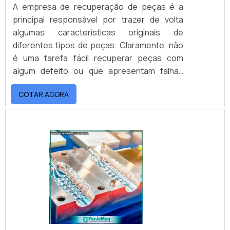
A empresa de recuperação de peças é a
principal responsável por trazer de volta
algumas características originais de
diferentes tipos de peças. Claramente, não
é uma tarefa fácil recuperar peças com
algum defeito ou que apresentam falhas
após determinado serviço. As empresas de
COTAR AGORA
recuperação de peças que desenvolvem um
trabalho de qualidade possuem máquinas e
equipamentos de alto padrão que
conseguem trazer de volta as
características originais da peça, evitando
problemas em todo o sistema de prod.