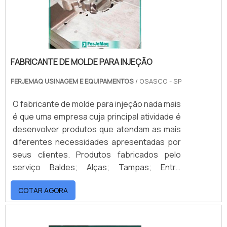
FABRICANTE DE MOLDE PARA INJEÇÃO
FERJEMAQ USINAGEM E EQUIPAMENTOS
/ OSASCO - SP
O fabricante de molde para injeção nada mais
é que uma empresa cuja principal atividade é
desenvolver produtos que atendam as mais
diferentes necessidades apresentadas por
seus clientes. Produtos fabricados pelo
serviço Baldes; Alças; Tampas; Entre
outras.São muitos os setores industriais que
COTAR AGORA
necessitam de moldes para injeção.
Podemos utilizar como alguns exemplos, as
empresas do ramo automobilístico, do ramo