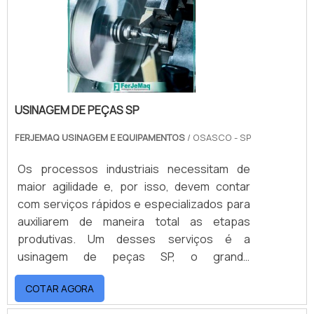
USINAGEM DE PEÇAS SP
FERJEMAQ USINAGEM E EQUIPAMENTOS
/ OSASCO - SP
Os processos industriais necessitam de
maior agilidade e, por isso, devem contar
com serviços rápidos e especializados para
auxiliarem de maneira total as etapas
produtivas. Um desses serviços é a
usinagem de peças SP, o grande
responsável por confeccionar peças em
COTAR AGORA
tamanhos específicos para que
desempenhem a sua função corretamente