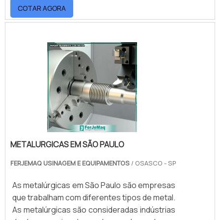
COTAR AGORA
segmentos como o automotivo, por
exemplo, que geralmente lidam com peças
específicas de acordo com as
necessidades.BENEFÍCIOS DA ESTAMPARIA
LEVEUm dos maiores benefícios
encontrados na estamparia é a alta qualidade
.
METALURGICAS EM SÃO PAULO
FERJEMAQ USINAGEM E EQUIPAMENTOS
/ OSASCO - SP
As metalúrgicas em São Paulo são empresas
que trabalham com diferentes tipos de metal.
As metalúrgicas são consideradas indústrias