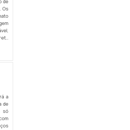
o de
. Os
mato
agem
vel,
reta
rá a
a de
m só
 com
iços