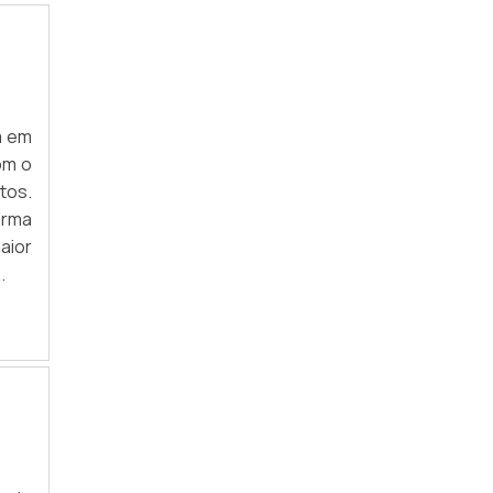
m em
om o
tos.
orma
aior
.