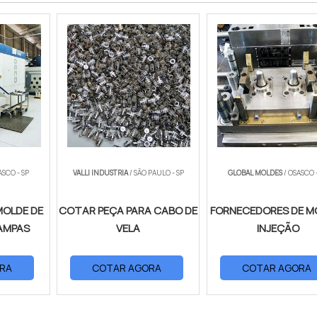
ASCO - SP
VALLI INDUSTRIA
/ SÃO PAULO - SP
GLOBAL MOLDES
/ OSASCO 
MOLDE DE
COTAR PEÇA PARA CABO DE
FORNECEDORES DE M
AMPAS
VELA
INJEÇÃO
RA
COTAR AGORA
COTAR AGORA