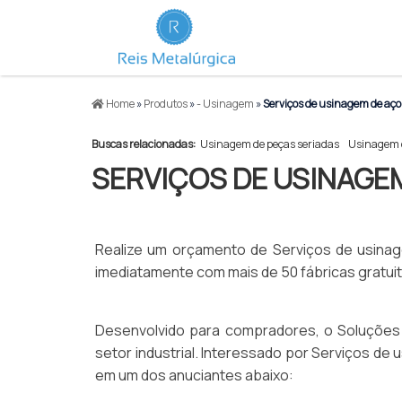
Home
»
Produtos
»
- Usinagem
»
Serviços de usinagem de aço
Buscas relacionadas:
Usinagem de peças seriadas
Usinagem d
SERVIÇOS DE USINAGE
Realize um orçamento de Serviços de usinag
imediatamente com mais de 50 fábricas gratui
Desenvolvido para compradores, o Soluções I
setor industrial. Interessado por Serviços de
em um dos anuciantes abaixo: