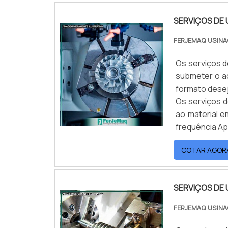
SERVIÇOS DE 
FERJEMAQ USIN
Os serviços 
submeter o aç
formato desej
Os serviços 
ao material e
frequência A
COTAR AGOR
SERVIÇOS DE 
FERJEMAQ USIN