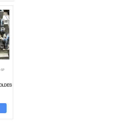
- SP
OLDES