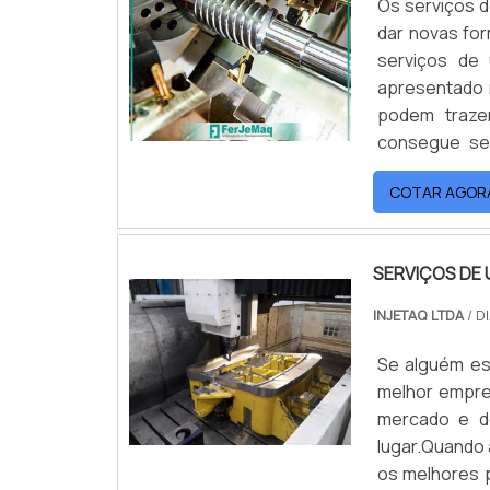
Os serviços d
dar novas for
serviços de
apresentado 
podem traze
consegue ser
podem fa...
COTAR AGOR
SERVIÇOS DE 
INJETAQ LTDA
/ D
Se alguém es
melhor empre
mercado e de
lugar.Quando 
os melhores p