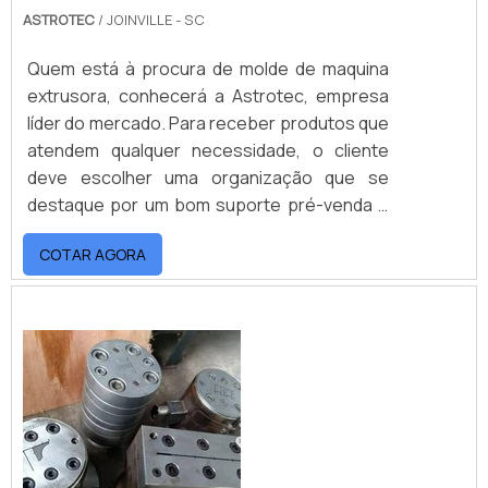
ASTROTEC
/ JOINVILLE - SC
Quem está à procura de molde de maquina
extrusora, conhecerá a Astrotec, empresa
líder do mercado. Para receber produtos que
atendem qualquer necessidade, o cliente
deve escolher uma organização que se
destaque por um bom suporte pré-venda e
tenha ampla experiência no ramo.Quando o
COTAR AGORA
tema é molde de maquina extrusora, com os
profissionais da Astrotec o cliente
encontrará proteção e suporte
personalizado via WhatsApp.MAIS
INFORMAÇÕES SOBRE MOLDE DE MAQUINA
EXTRUSORAA Astrotec canaliza sua energia
em oferecer uma estrutura com escritório de
alta qualidade onde são realizadas as
atividades e investimento constante em