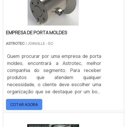
EMPRESA DE PORTA MOLDES
ASTROTEC
/ JOINVILLE - SC
Quem procurar por uma empresa de porta
moldes, encontrará a Astrotec, melhor
companhia do segmento. Para receber
produtos que atendem qualquer
necessidade, o cliente deve escolher uma
organização que se destaque por um bom
suporte pré-venda e tenha ampla
COTAR AGORA
experiência no ramo.Quando a busca é por
empresa de porta moldes, com a Astrotec o
cliente encontrará precisão e diversas