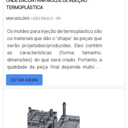
ONDE ENCONTRAR MOLDE DE INJEÇÃO
TERMOPLÁSTICA
MVA MOLDES
/ SÃO PAULO - SP
Os moldes para injeção de termoplástico são
os materiais que dão o “shape” às peças que
serão projetadas/produzidas. Eles contêm
as características (forma, tamanho,
dimensões) do que será criado. Portanto, a
qualidade da peça final depende muito da
qualidade de seu molde. Sendo assim, é
COTAR AGORA
importante saber onde encontrar molde de
injeção termoplástica!mais informações
sobre o produtoNormalmente, os moldes
são confeccionados em aço ou ligas
metálicas, tendo a sua estrutura básica
formada por cavidades, onde o plástico é
injetado para dar continuidade ao processo.