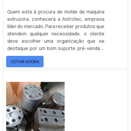
Quem está à procura de molde de maquina
extrusora, conhecerá a Astrotec, empresa
líder do mercado. Para receber produtos que
atendem qualquer necessidade, o cliente
deve escolher uma organização que se
destaque por um bom suporte pré-venda e
tenha ampla experiência no ramo.Quando o
COTAR AGORA
tema é molde de maquina extrusora, com os
profissionais da Astrotec o cliente
encontrará proteção e suporte
personalizado via WhatsApp.MAIS
INFORMAÇÕES SOBRE MOLDE DE MAQUINA
EXTRUSORAA Astrotec canaliza sua energia
em oferecer uma estrutura com escritório de
alta qualidade onde são realizadas as
atividades e investimento constante em
tecnologia, tudo para garantir molde de