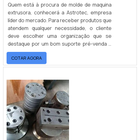
Quem está à procura de molde de maquina
extrusora, conhecerá a Astrotec, empresa
líder do mercado. Para receber produtos que
atendem qualquer necessidade, o cliente
deve escolher uma organização que se
destaque por um bom suporte pré-venda e
tenha ampla experiência no ramo.Quando o
COTAR AGORA
tema é molde de maquina extrusora, com os
profissionais da Astrotec o cliente
encontrará proteção e suporte
personalizado via WhatsApp.MAIS
INFORMAÇÕES SOBRE MOLDE DE MAQUINA
EXTRUSORAA Astrotec canaliza sua energia
em oferecer uma estrutura com escritório de
alta qualidade onde são realizadas as
atividades e investimento constante em
tecnologia, tudo para garantir molde de
maquina extrusora com ótima qualidade.Há