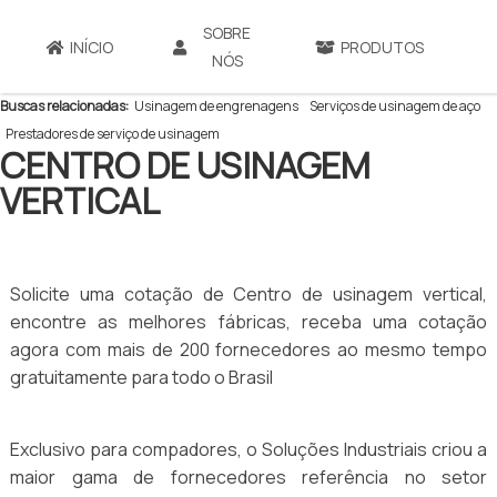
SOBRE
Home
»
Produtos
»
- Usinagem
»
Centro de usinagem vertical
INÍCIO
PRODUTOS
NÓS
Buscas relacionadas:
Usinagem de engrenagens
Serviços de usinagem de aço
Prestadores de serviço de usinagem
CENTRO DE USINAGEM
VERTICAL
Solicite uma cotação de Centro de usinagem vertical,
encontre as melhores fábricas, receba uma cotação
agora com mais de 200 fornecedores ao mesmo tempo
gratuitamente para todo o Brasil
Exclusivo para compadores, o Soluções Industriais criou a
maior gama de fornecedores referência no setor