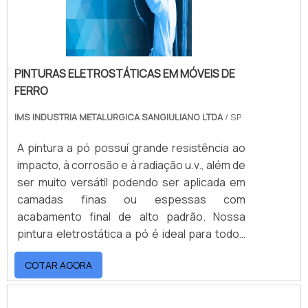
controle de qualidade.
Experiência, conhecimento técnico,
compromisso, flexibilidade e alta qualidade
são nossa marca.
PINTURAS ELETROSTÁTICAS EM MÓVEIS DE
FERRO
IMS INDUSTRIA METALURGICA SANGIULIANO LTDA
/ SP
A pintura a pó possuí grande resistência ao
impacto, à corrosão e à radiação u.v., além de
ser muito versátil podendo ser aplicada em
camadas finas ou espessas com
acabamento final de alto padrão. Nossa
pintura eletrostática a pó é ideal para todos
as demandas, inclusive para produções em
COTAR AGORA
larga escala por ser de rápida aplicação e
fazer parte de nossa rotina produtiva. Há
alguns tipos de tinta prontas para uso: Epóxi: