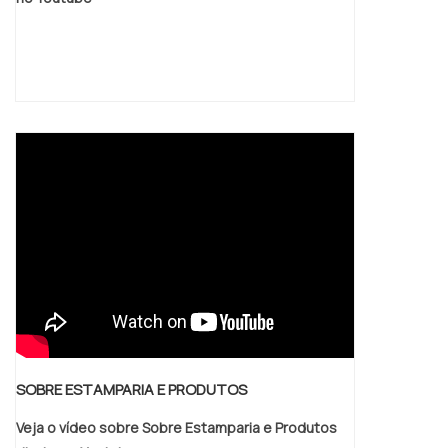
Poliuretano que é equivalente à de poliéster,
porém, com mais capacidade de atingir
camadas finas, é indicada para cabines
telefônicas, grades, esquadrias, máquinas e
móveis de jardim. Metálica: indicada para
produtos especiais que requerem alguns
cuidados em relação às técnicas de
aplicação.
SOBRE ESTAMPARIA E PRODUTOS
Veja o vídeo sobre Sobre Estamparia e Produtos