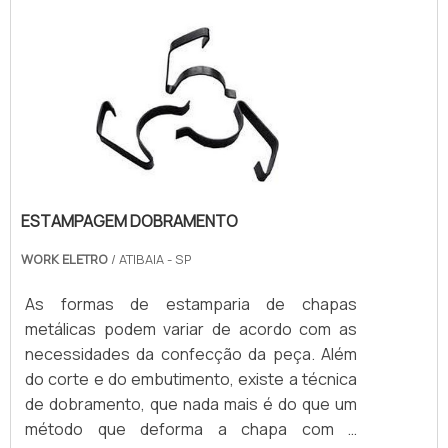
preza pela segurança, encontra na Astrotec.
Atuando com porta molde industrial e moldes
de extrusão de construção civil, a companhia
oferece sempre a melhor opção para o
cliente final.Não obstante, quando falamos
em moldes para extrusão sob medida, na
essência da empresa, a mesma deve prezar
pelos produtos e serviços com ótima
ESTAMPAGEM DOBRAMENTO
qualidade e proteção, características
simples, mas que mostram o
WORK ELETRO
/ ATIBAIA - SP
comprometimento da empresa com seus
clientes.É importante lembrar que o produto
As formas de estamparia de chapas
deve sempre ser adquirido com companhias
metálicas podem variar de acordo com as
especializadas no segmento. Esse tipo de
necessidades da confecção da peça. Além
cuidado ajuda a garantir a qualidade e
do corte e do embutimento, existe a técnica
durabilidade dos materiais, além de evitar
de dobramento, que nada mais é do que um
prejuízos com substituições frequentes de
método que deforma a chapa com a
produtos que não cumprem com suas