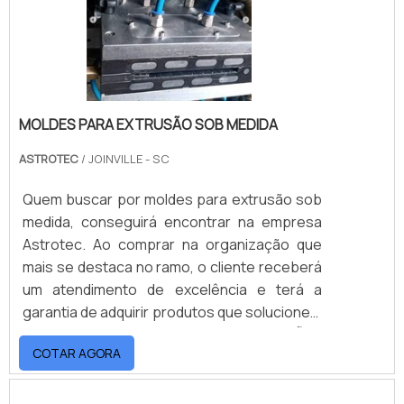
clientes no desenvolvimento dos produtos e
processos. Para manter um excelente
padrão de qualidade, a empresa possui
processos internos capazes de analisar com
prioridade o design, aplicação e materiais,
com o objetivo de alcançar a melhor relação
MOLDES PARA EXTRUSÃO SOB MEDIDA
custo e benefício. Solicite já um orçamento!
ASTROTEC
/ JOINVILLE - SC
Quem buscar por moldes para extrusão sob
medida, conseguirá encontrar na empresa
Astrotec. Ao comprar na organização que
mais se destaca no ramo, o cliente receberá
um atendimento de excelência e terá a
garantia de adquirir produtos que solucionem
qualquer demanda.OUTRAS INFORMAÇÕES
COTAR AGORA
SOBRE MOLDES PARA EXTRUSÃO SOB
MEDIDAQuem quer encontrar moldes para
extrusão sob medida em uma empresa que