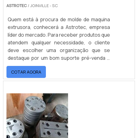
ASTROTEC
/ JOINVILLE - SC
Quem está à procura de molde de maquina
extrusora, conhecerá a Astrotec, empresa
líder do mercado. Para receber produtos que
atendem qualquer necessidade, o cliente
deve escolher uma organização que se
destaque por um bom suporte pré-venda e
tenha ampla experiência no ramo.Quando o
COTAR AGORA
tema é molde de maquina extrusora, com os
profissionais da Astrotec o cliente
encontrará proteção e suporte
personalizado via WhatsApp.MAIS
INFORMAÇÕES SOBRE MOLDE DE MAQUINA
EXTRUSORAA Astrotec canaliza sua energia
em oferecer uma estrutura com escritório de
alta qualidade onde são realizadas as
atividades e investimento constante em